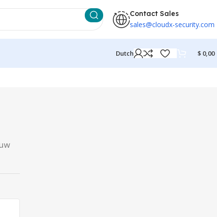
Contact Sales
sales@cloudx-security.com
Dutch
$
0,00
euw